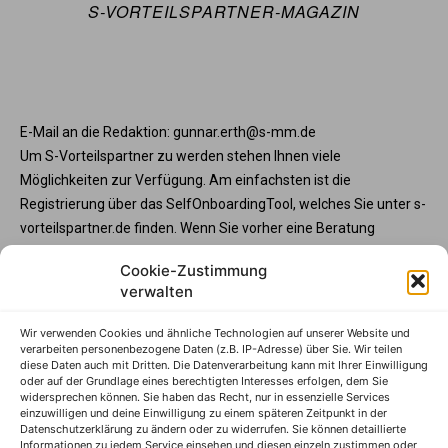
S-VORTEILSPARTNER-MAGAZIN
E-Mail an die Redaktion: gunnar.erth@s-mm.de
Um S-Vorteilspartner zu werden stehen Ihnen viele
Möglichkeiten zur Verfügung. Am einfachsten ist die
Registrierung über das SelfOnboardingTool, welches Sie unter s-
vorteilspartner.de finden. Wenn Sie vorher eine Beratung
wünschen, steht Ihnen die Partnerbetreunng unter service@s-
Cookie-Zustimmung
vorteilspartner.de oder Telefon +49 345 570295 3573 gerne zur
verwalten
Verfügung. Und wenn Sie Ihre Programmteilnahme vorab mit
der Sparkasse abstimmen möchte, wenden Sie sich bitte an
Wir verwenden Cookies und ähnliche Technologien auf unserer Website und
Ihren Sparkassenberater.
verarbeiten personenbezogene Daten (z.B. IP-Adresse) über Sie. Wir teilen
diese Daten auch mit Dritten. Die Datenverarbeitung kann mit Ihrer Einwilligung
S-Vorteilspartner
oder auf der Grundlage eines berechtigten Interesses erfolgen, dem Sie
widersprechen können. Sie haben das Recht, nur in essenzielle Services
Impressum
einzuwilligen und deine Einwilligung zu einem späteren Zeitpunkt in der
Datenschutzerklärung zu ändern oder zu widerrufen. Sie können detaillierte
Datenschutzhinweise
Informationen zu jedem Service einsehen und diesen einzeln zustimmen oder