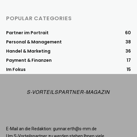
POPULAR CATEGORIES
Partner im Portrait
60
Personal & Management
38
Handel & Marketing
36
Payment & Finanzen
17
Im Fokus
15
S-VORTEILSPARTNER-MAGAZIN
E-Mail an die Redaktion: gunnar.erth@s-mm.de
Um S-Vorteilspartner zu werden stehen Ihnen viele