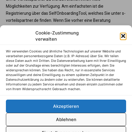
Möglichkeiten zur Verfügung. Am einfachsten ist die
Registrierung über das SelfOnboardingTool, welches Sie unter s-
vorteilspartner.de finden. Wenn Sie vorher eine Beratung
wünschen, steht Ihnen die Partnerbetreunng unter service@s-
Cookie-Zustimmung
vorteilspartner.de oder Telefon +49 345 570295 3573 gerne zur
verwalten
Verfügung. Und wenn Sie Ihre Programmteilnahme vorab mit
der Sparkasse abstimmen möchte, wenden Sie sich bitte an
Wir verwenden Cookies und ähnliche Technologien auf unserer Website und
Ihren Sparkassenberater.
verarbeiten personenbezogene Daten (z.B. IP-Adresse) über Sie. Wir teilen
diese Daten auch mit Dritten. Die Datenverarbeitung kann mit Ihrer Einwilligung
S-Vorteilspartner
oder auf der Grundlage eines berechtigten Interesses erfolgen, dem Sie
widersprechen können. Sie haben das Recht, nur in essenzielle Services
Impressum
einzuwilligen und deine Einwilligung zu einem späteren Zeitpunkt in der
Datenschutzerklärung zu ändern oder zu widerrufen. Sie können detaillierte
Datenschutzhinweise
Informationen zu jedem Service einsehen und diesen einzeln zustimmen oder
von Ihrem Widerspruchsrecht Gebrauch machen.
AGB
Erklärung zur Barrierefreiheit
Akzeptieren
Ablehnen
© S-Markt & Mehrwert, 2025