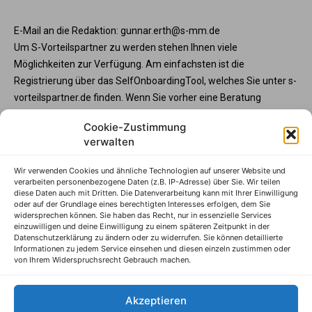
E-Mail an die Redaktion: gunnar.erth@s-mm.de
Um S-Vorteilspartner zu werden stehen Ihnen viele
Möglichkeiten zur Verfügung. Am einfachsten ist die
Registrierung über das SelfOnboardingTool, welches Sie unter s-
vorteilspartner.de finden. Wenn Sie vorher eine Beratung
wünschen, steht Ihnen die Partnerbetreunng unter service@s-
Cookie-Zustimmung
vorteilspartner.de oder Telefon +49 345 570295 3573 gerne zur
verwalten
Verfügung. Und wenn Sie Ihre Programmteilnahme vorab mit
der Sparkasse abstimmen möchte, wenden Sie sich bitte an
Wir verwenden Cookies und ähnliche Technologien auf unserer Website und
Ihren Sparkassenberater.
verarbeiten personenbezogene Daten (z.B. IP-Adresse) über Sie. Wir teilen
diese Daten auch mit Dritten. Die Datenverarbeitung kann mit Ihrer Einwilligung
S-Vorteilspartner
oder auf der Grundlage eines berechtigten Interesses erfolgen, dem Sie
widersprechen können. Sie haben das Recht, nur in essenzielle Services
Impressum
einzuwilligen und deine Einwilligung zu einem späteren Zeitpunkt in der
Datenschutzerklärung zu ändern oder zu widerrufen. Sie können detaillierte
Datenschutzhinweise
Informationen zu jedem Service einsehen und diesen einzeln zustimmen oder
von Ihrem Widerspruchsrecht Gebrauch machen.
AGB
Erklärung zur Barrierefreiheit
Akzeptieren