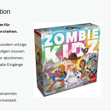
tion
um für
verstehen.
sondern witzige
eidigen müssen.
der abstimmen,
alle Eingänge
ogenanntes
entwickelt.