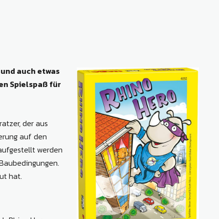
d und auch etwas
en Spielspaß für
atzer, der aus
erung auf den
aufgestellt werden
e Baubedingungen.
ut hat.