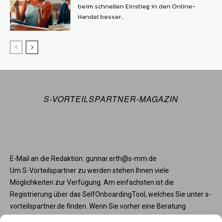
beim schnellen Einstieg in den Online-
Handel besser...
S-VORTEILSPARTNER-MAGAZIN
E-Mail an die Redaktion: gunnar.erth@s-mm.de
Um S-Vorteilspartner zu werden stehen Ihnen viele
Möglichkeiten zur Verfügung. Am einfachsten ist die
Registrierung über das SelfOnboardingTool, welches Sie unter s-
vorteilspartner.de finden. Wenn Sie vorher eine Beratung
wünschen, steht Ihnen die Partnerbetreunng unter service@s-