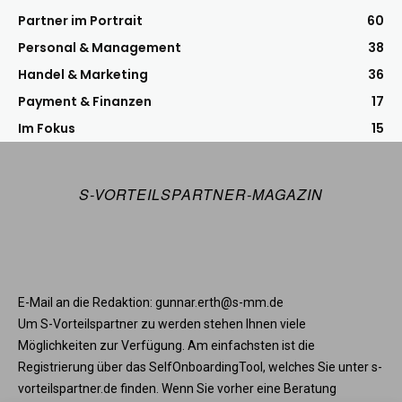
Partner im Portrait
60
Personal & Management
38
Handel & Marketing
36
Payment & Finanzen
17
Im Fokus
15
S-VORTEILSPARTNER-MAGAZIN
E-Mail an die Redaktion: gunnar.erth@s-mm.de
Um S-Vorteilspartner zu werden stehen Ihnen viele
Möglichkeiten zur Verfügung. Am einfachsten ist die
Registrierung über das SelfOnboardingTool, welches Sie unter s-
vorteilspartner.de finden. Wenn Sie vorher eine Beratung