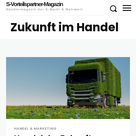
S-Vorteilspartner-Magazin
Händlermagazin der S-Markt & Mehrwert
Zukunft im Handel
HANDEL & MARKETING