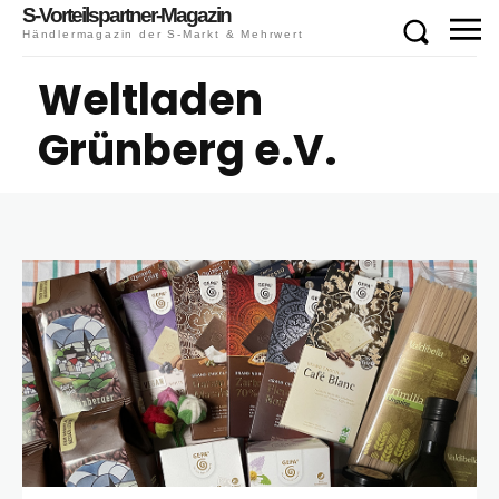
S-Vorteilspartner-Magazin
Händlermagazin der S-Markt & Mehrwert
Weltladen
Grünberg e.V.