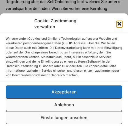
Registrierung über das SelfOnboardingTool, welches Sie unter s-
vorteilspartner.de finden. Wenn Sie vorher eine Beratung
wünschen, steht Ihnen die Partnerbetreunng unter service@s-
Cookie-Zustimmung
vorteilspartner.de oder Telefon +49 345 570295 3573 gerne zur
verwalten
Verfügung. Und wenn Sie Ihre Programmteilnahme vorab mit
der Sparkasse abstimmen möchte, wenden Sie sich bitte an
Wir verwenden Cookies und ähnliche Technologien auf unserer Website und
Ihren Sparkassenberater.
verarbeiten personenbezogene Daten (z.B. IP-Adresse) über Sie. Wir teilen
diese Daten auch mit Dritten. Die Datenverarbeitung kann mit Ihrer Einwilligung
S-Vorteilspartner
oder auf der Grundlage eines berechtigten Interesses erfolgen, dem Sie
widersprechen können. Sie haben das Recht, nur in essenzielle Services
Impressum
einzuwilligen und deine Einwilligung zu einem späteren Zeitpunkt in der
Datenschutzerklärung zu ändern oder zu widerrufen. Sie können detaillierte
Datenschutzhinweise
Informationen zu jedem Service einsehen und diesen einzeln zustimmen oder
von Ihrem Widerspruchsrecht Gebrauch machen.
AGB
Erklärung zur Barrierefreiheit
Akzeptieren
Ablehnen
© S-Markt & Mehrwert, 2025
Einstellungen ansehen