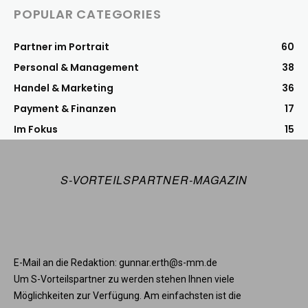
POPULAR CATEGORIES
Partner im Portrait
60
Personal & Management
38
Handel & Marketing
36
Payment & Finanzen
17
Im Fokus
15
S-VORTEILSPARTNER-MAGAZIN
E-Mail an die Redaktion: gunnar.erth@s-mm.de
Um S-Vorteilspartner zu werden stehen Ihnen viele
Möglichkeiten zur Verfügung. Am einfachsten ist die