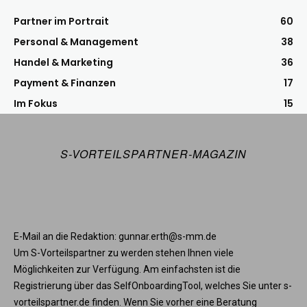
Partner im Portrait
60
Personal & Management
38
Handel & Marketing
36
Payment & Finanzen
17
Im Fokus
15
S-VORTEILSPARTNER-MAGAZIN
E-Mail an die Redaktion: gunnar.erth@s-mm.de
Um S-Vorteilspartner zu werden stehen Ihnen viele
Möglichkeiten zur Verfügung. Am einfachsten ist die
Registrierung über das SelfOnboardingTool, welches Sie unter s-
vorteilspartner.de finden. Wenn Sie vorher eine Beratung