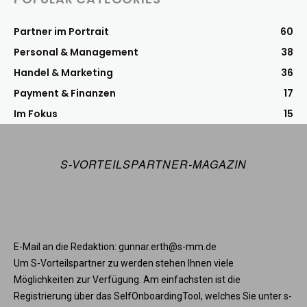
Partner im Portrait
60
Personal & Management
38
Handel & Marketing
36
Payment & Finanzen
17
Im Fokus
15
S-VORTEILSPARTNER-MAGAZIN
E-Mail an die Redaktion: gunnar.erth@s-mm.de
Um S-Vorteilspartner zu werden stehen Ihnen viele
Möglichkeiten zur Verfügung. Am einfachsten ist die
Registrierung über das SelfOnboardingTool, welches Sie unter s-