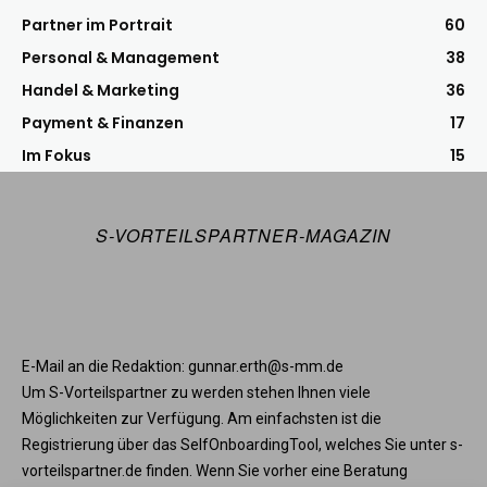
Partner im Portrait
60
Personal & Management
38
Handel & Marketing
36
Payment & Finanzen
17
Im Fokus
15
S-VORTEILSPARTNER-MAGAZIN
E-Mail an die Redaktion: gunnar.erth@s-mm.de
Um S-Vorteilspartner zu werden stehen Ihnen viele
Möglichkeiten zur Verfügung. Am einfachsten ist die
Registrierung über das SelfOnboardingTool, welches Sie unter s-
vorteilspartner.de finden. Wenn Sie vorher eine Beratung