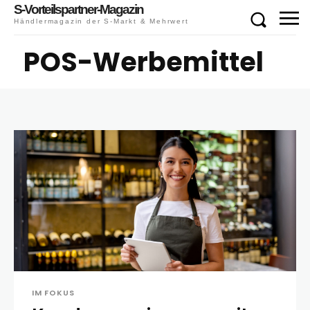
S-Vorteilspartner-Magazin
Händlermagazin der S-Markt & Mehrwert
POS-Werbemittel
IM FOKUS