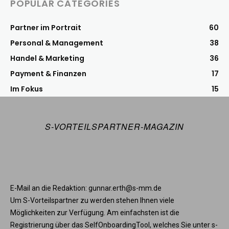
POPULAR CATEGORIES
Partner im Portrait
60
Personal & Management
38
Handel & Marketing
36
Payment & Finanzen
17
Im Fokus
15
S-VORTEILSPARTNER-MAGAZIN
E-Mail an die Redaktion: gunnar.erth@s-mm.de
Um S-Vorteilspartner zu werden stehen Ihnen viele
Möglichkeiten zur Verfügung. Am einfachsten ist die
Registrierung über das SelfOnboardingTool, welches Sie unter s-