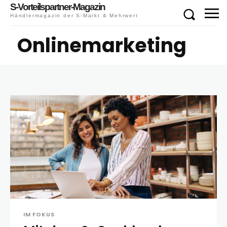
S-Vorteilspartner-Magazin
Händlermagazin der S-Markt & Mehrwert
Onlinemarketing
IM FOKUS