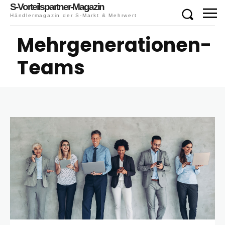
S-Vorteilspartner-Magazin
Händlermagazin der S-Markt & Mehrwert
Mehrgenerationen-
Teams