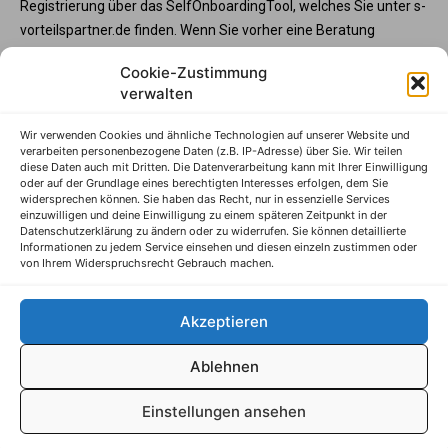
Registrierung über das SelfOnboardingTool, welches Sie unter s-
vorteilspartner.de finden. Wenn Sie vorher eine Beratung
wünschen, steht Ihnen die Partnerbetreunng unter service@s-
Cookie-Zustimmung
vorteilspartner.de oder Telefon +49 345 570295 3573 gerne zur
verwalten
Verfügung. Und wenn Sie Ihre Programmteilnahme vorab mit
der Sparkasse abstimmen möchte, wenden Sie sich bitte an
Wir verwenden Cookies und ähnliche Technologien auf unserer Website und
Ihren Sparkassenberater.
verarbeiten personenbezogene Daten (z.B. IP-Adresse) über Sie. Wir teilen
diese Daten auch mit Dritten. Die Datenverarbeitung kann mit Ihrer Einwilligung
S-Vorteilspartner
oder auf der Grundlage eines berechtigten Interesses erfolgen, dem Sie
widersprechen können. Sie haben das Recht, nur in essenzielle Services
Impressum
einzuwilligen und deine Einwilligung zu einem späteren Zeitpunkt in der
Datenschutzerklärung zu ändern oder zu widerrufen. Sie können detaillierte
Datenschutzhinweise
Informationen zu jedem Service einsehen und diesen einzeln zustimmen oder
von Ihrem Widerspruchsrecht Gebrauch machen.
AGB
Erklärung zur Barrierefreiheit
Akzeptieren
Ablehnen
© S-Markt & Mehrwert, 2025
Einstellungen ansehen