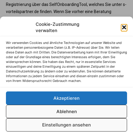
Registrierung über das SelfOnboardingTool, welches Sie unter s-
vorteilspartner.de finden. Wenn Sie vorher eine Beratung
wünschen, steht Ihnen die Partnerbetreunng unter service@s-
Cookie-Zustimmung
vorteilspartner.de oder Telefon +49 345 570295 3573 gerne zur
verwalten
Verfügung. Und wenn Sie Ihre Programmteilnahme vorab mit
der Sparkasse abstimmen möchte, wenden Sie sich bitte an
Wir verwenden Cookies und ähnliche Technologien auf unserer Website und
Ihren Sparkassenberater.
verarbeiten personenbezogene Daten (z.B. IP-Adresse) über Sie. Wir teilen
diese Daten auch mit Dritten. Die Datenverarbeitung kann mit Ihrer Einwilligung
S-Vorteilspartner
oder auf der Grundlage eines berechtigten Interesses erfolgen, dem Sie
widersprechen können. Sie haben das Recht, nur in essenzielle Services
Impressum
einzuwilligen und deine Einwilligung zu einem späteren Zeitpunkt in der
Datenschutzerklärung zu ändern oder zu widerrufen. Sie können detaillierte
Datenschutzhinweise
Informationen zu jedem Service einsehen und diesen einzeln zustimmen oder
von Ihrem Widerspruchsrecht Gebrauch machen.
AGB
Erklärung zur Barrierefreiheit
Akzeptieren
Ablehnen
© S-Markt & Mehrwert, 2025
Einstellungen ansehen