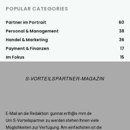
POPULAR CATEGORIES
Partner im Portrait
60
Personal & Management
38
Handel & Marketing
36
Payment & Finanzen
17
Im Fokus
15
S-VORTEILSPARTNER-MAGAZIN
E-Mail an die Redaktion: gunnar.erth@s-mm.de
Um S-Vorteilspartner zu werden stehen Ihnen viele
Möglichkeiten zur Verfügung. Am einfachsten ist die