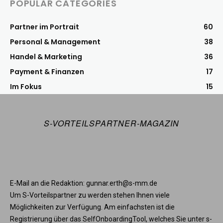
POPULAR CATEGORIES
Partner im Portrait
60
Personal & Management
38
Handel & Marketing
36
Payment & Finanzen
17
Im Fokus
15
S-VORTEILSPARTNER-MAGAZIN
E-Mail an die Redaktion: gunnar.erth@s-mm.de
Um S-Vorteilspartner zu werden stehen Ihnen viele
Möglichkeiten zur Verfügung. Am einfachsten ist die
Registrierung über das SelfOnboardingTool, welches Sie unter s-