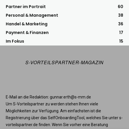
Partner im Portrait
60
Personal & Management
38
Handel & Marketing
36
Payment & Finanzen
17
Im Fokus
15
S-VORTEILSPARTNER-MAGAZIN
E-Mail an die Redaktion: gunnar.erth@s-mm.de
Um S-Vorteilspartner zu werden stehen Ihnen viele
Möglichkeiten zur Verfügung. Am einfachsten ist die
Registrierung über das SelfOnboardingTool, welches Sie unter s-
vorteilspartner.de finden. Wenn Sie vorher eine Beratung