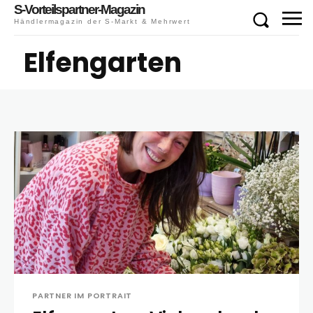
S-Vorteilspartner-Magazin
Händlermagazin der S-Markt & Mehrwert
Elfengarten
PARTNER IM PORTRAIT