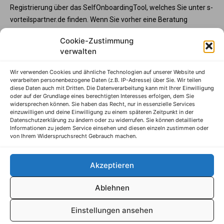
Registrierung über das SelfOnboardingTool, welches Sie unter s-
vorteilspartner.de finden. Wenn Sie vorher eine Beratung
wünschen, steht Ihnen die Partnerbetreunng unter service@s-
Cookie-Zustimmung
vorteilspartner.de oder Telefon +49 345 570295 3573 gerne zur
verwalten
Verfügung. Und wenn Sie Ihre Programmteilnahme vorab mit
der Sparkasse abstimmen möchte, wenden Sie sich bitte an
Wir verwenden Cookies und ähnliche Technologien auf unserer Website und
Ihren Sparkassenberater.
verarbeiten personenbezogene Daten (z.B. IP-Adresse) über Sie. Wir teilen
diese Daten auch mit Dritten. Die Datenverarbeitung kann mit Ihrer Einwilligung
S-Vorteilspartner
oder auf der Grundlage eines berechtigten Interesses erfolgen, dem Sie
widersprechen können. Sie haben das Recht, nur in essenzielle Services
Impressum
einzuwilligen und deine Einwilligung zu einem späteren Zeitpunkt in der
Datenschutzerklärung zu ändern oder zu widerrufen. Sie können detaillierte
Datenschutzhinweise
Informationen zu jedem Service einsehen und diesen einzeln zustimmen oder
von Ihrem Widerspruchsrecht Gebrauch machen.
AGB
Erklärung zur Barrierefreiheit
Akzeptieren
Ablehnen
© S-Markt & Mehrwert, 2025
Einstellungen ansehen