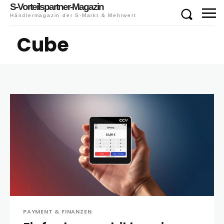
S-Vorteilspartner-Magazin
Händlermagazin der S-Markt & Mehrwert
Cube
PAYMENT & FINANZEN