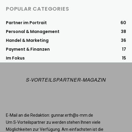
POPULAR CATEGORIES
Partner im Portrait
60
Personal & Management
38
Handel & Marketing
36
Payment & Finanzen
17
Im Fokus
15
S-VORTEILSPARTNER-MAGAZIN
E-Mail an die Redaktion: gunnar.erth@s-mm.de
Um S-Vorteilspartner zu werden stehen Ihnen viele
Möglichkeiten zur Verfügung. Am einfachsten ist die