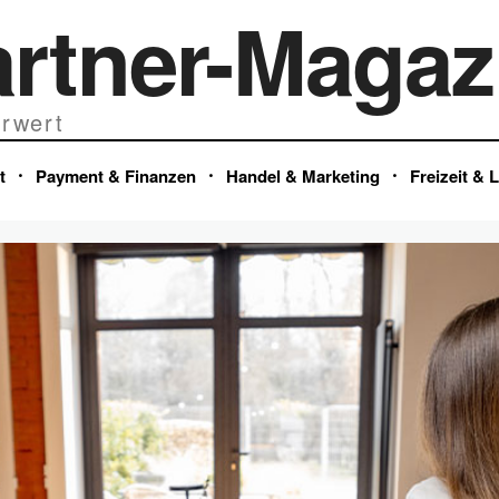
artner-Magaz
rwert
t
Payment & Finanzen
Handel & Marketing
Freizeit & 