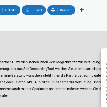
Linkedin
Email
Drucken
partner zu werden stehen Ihnen viele Möglichkeiten zur Verfügung. Am
W
W
rierung über das SelfOnboardingTool, welches Sie unter s-vorteilspartner
ü
er eine Beratung wünschen, steht Ihnen die Partnerbetreunng unter s
D
e
er.de oder Telefon +49 345 570295 3573 gerne zur Verfügung. Und wenn
k
e
nahme vorab mit der Sparkasse abstimmen möchte, wenden Sie sich bi
d
d
rater.
e