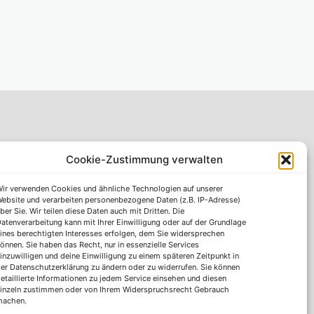
Cookie-Zustimmung verwalten
S-Vorteilspartner
 einfachsten
ir verwenden Cookies und ähnliche Technologien auf unserer
ebsite und verarbeiten personenbezogene Daten (z.B. IP-Adresse)
.de finden.
Impressum
ber Sie. Wir teilen diese Daten auch mit Dritten. Die
ervice@s-
atenverarbeitung kann mit Ihrer Einwilligung oder auf der Grundlage
Datenschutzhinweise
ines berechtigten Interesses erfolgen, dem Sie widersprechen
 Sie Ihre
AGB
önnen. Sie haben das Recht, nur in essenzielle Services
inzuwilligen und deine Einwilligung zu einem späteren Zeitpunkt in
tte an Ihren
Erklärung zur Barrierefreiheit
er Datenschutzerklärung zu ändern oder zu widerrufen. Sie können
etaillierte Informationen zu jedem Service einsehen und diesen
inzeln zustimmen oder von Ihrem Widerspruchsrecht Gebrauch
machen.