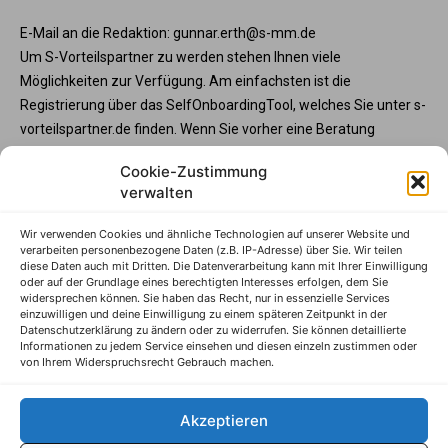
E-Mail an die Redaktion: gunnar.erth@s-mm.de
Um S-Vorteilspartner zu werden stehen Ihnen viele
Möglichkeiten zur Verfügung. Am einfachsten ist die
Registrierung über das SelfOnboardingTool, welches Sie unter s-
vorteilspartner.de finden. Wenn Sie vorher eine Beratung
wünschen, steht Ihnen die Partnerbetreunng unter service@s-
Cookie-Zustimmung
vorteilspartner.de oder Telefon +49 345 570295 3573 gerne zur
verwalten
Verfügung. Und wenn Sie Ihre Programmteilnahme vorab mit
der Sparkasse abstimmen möchte, wenden Sie sich bitte an
Wir verwenden Cookies und ähnliche Technologien auf unserer Website und
Ihren Sparkassenberater.
verarbeiten personenbezogene Daten (z.B. IP-Adresse) über Sie. Wir teilen
diese Daten auch mit Dritten. Die Datenverarbeitung kann mit Ihrer Einwilligung
S-Vorteilspartner
oder auf der Grundlage eines berechtigten Interesses erfolgen, dem Sie
widersprechen können. Sie haben das Recht, nur in essenzielle Services
Impressum
einzuwilligen und deine Einwilligung zu einem späteren Zeitpunkt in der
Datenschutzerklärung zu ändern oder zu widerrufen. Sie können detaillierte
Datenschutzhinweise
Informationen zu jedem Service einsehen und diesen einzeln zustimmen oder
von Ihrem Widerspruchsrecht Gebrauch machen.
AGB
Erklärung zur Barrierefreiheit
Akzeptieren