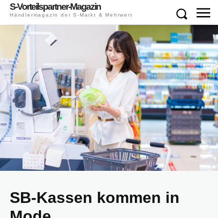
S-Vorteilspartner-Magazin
Händlermagazin der S-Markt & Mehrwert
SB-Kassen kommen in
Mode