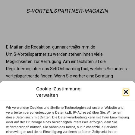
S-VORTEILSPARTNER-MAGAZIN
E-Mail an die Redaktion: gunnar.erth@s-mm.de
Um S-Vorteilspartner zu werden stehen Ihnen viele
Möglichkeiten zur Verfügung. Am einfachsten ist die
Registrierung über das SelfOnboardingTool, welches Sie unter s-
vorteilspartner.de finden. Wenn Sie vorher eine Beratung
wünschen, steht Ihnen die Partnerbetreunng unter service@s-
Cookie-Zustimmung
vorteilspartner.de oder Telefon +49 345 570295 3573 gerne zur
verwalten
Verfügung. Und wenn Sie Ihre Programmteilnahme vorab mit
der Sparkasse abstimmen möchte, wenden Sie sich bitte an
Wir verwenden Cookies und ähnliche Technologien auf unserer Website und
Ihren Sparkassenberater.
verarbeiten personenbezogene Daten (z.B. IP-Adresse) über Sie. Wir teilen
diese Daten auch mit Dritten. Die Datenverarbeitung kann mit Ihrer Einwilligung
S-Vorteilspartner
oder auf der Grundlage eines berechtigten Interesses erfolgen, dem Sie
widersprechen können. Sie haben das Recht, nur in essenzielle Services
Impressum
einzuwilligen und deine Einwilligung zu einem späteren Zeitpunkt in der