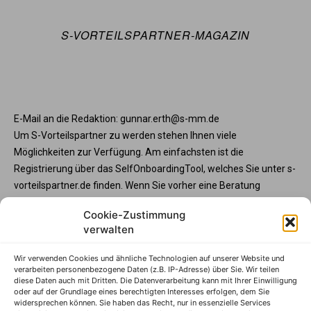
S-VORTEILSPARTNER-MAGAZIN
E-Mail an die Redaktion: gunnar.erth@s-mm.de
Um S-Vorteilspartner zu werden stehen Ihnen viele
Möglichkeiten zur Verfügung. Am einfachsten ist die
Registrierung über das SelfOnboardingTool, welches Sie unter s-
vorteilspartner.de finden. Wenn Sie vorher eine Beratung
wünschen, steht Ihnen die Partnerbetreunng unter service@s-
Cookie-Zustimmung
vorteilspartner.de oder Telefon +49 345 570295 3573 gerne zur
verwalten
Verfügung. Und wenn Sie Ihre Programmteilnahme vorab mit
der Sparkasse abstimmen möchte, wenden Sie sich bitte an
Wir verwenden Cookies und ähnliche Technologien auf unserer Website und
Ihren Sparkassenberater.
verarbeiten personenbezogene Daten (z.B. IP-Adresse) über Sie. Wir teilen
diese Daten auch mit Dritten. Die Datenverarbeitung kann mit Ihrer Einwilligung
S-Vorteilspartner
oder auf der Grundlage eines berechtigten Interesses erfolgen, dem Sie
widersprechen können. Sie haben das Recht, nur in essenzielle Services
Impressum