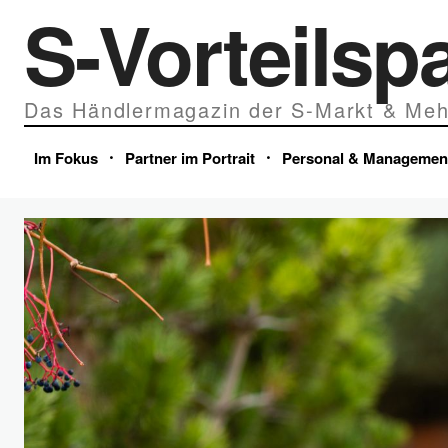
S-Vorteilsp
Das Händlermagazin der S-Markt & Meh
Im Fokus
Partner im Portrait
Personal & Managemen