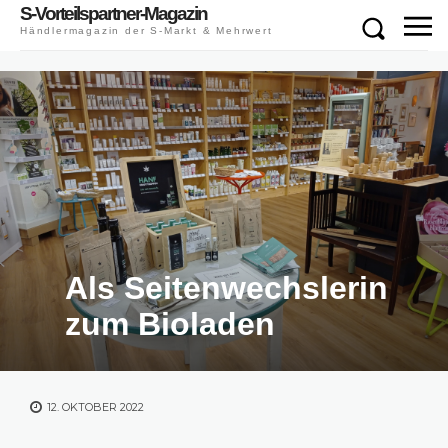
S-Vorteilspartner-Magazin
Händlermagazin der S-Markt & Mehrwert
Als Seitenwechslerin
zum Bioladen
12. OKTOBER 2022