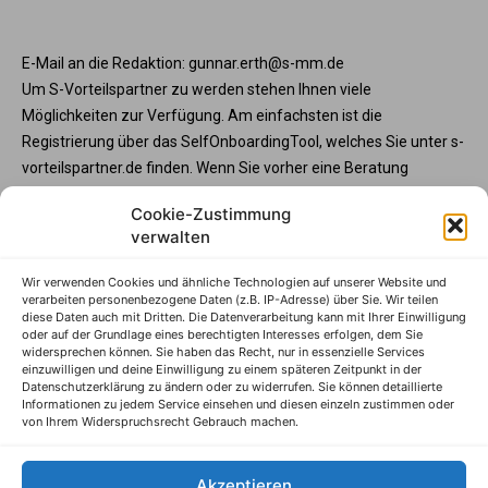
E-Mail an die Redaktion: gunnar.erth@s-mm.de
Um S-Vorteilspartner zu werden stehen Ihnen viele
Möglichkeiten zur Verfügung. Am einfachsten ist die
Registrierung über das SelfOnboardingTool, welches Sie unter s-
vorteilspartner.de finden. Wenn Sie vorher eine Beratung
wünschen, steht Ihnen die Partnerbetreunng unter service@s-
Cookie-Zustimmung
vorteilspartner.de oder Telefon +49 345 570295 3573 gerne zur
verwalten
Verfügung. Und wenn Sie Ihre Programmteilnahme vorab mit
der Sparkasse abstimmen möchte, wenden Sie sich bitte an
Wir verwenden Cookies und ähnliche Technologien auf unserer Website und
Ihren Sparkassenberater.
verarbeiten personenbezogene Daten (z.B. IP-Adresse) über Sie. Wir teilen
diese Daten auch mit Dritten. Die Datenverarbeitung kann mit Ihrer Einwilligung
S-Vorteilspartner
oder auf der Grundlage eines berechtigten Interesses erfolgen, dem Sie
widersprechen können. Sie haben das Recht, nur in essenzielle Services
Impressum
einzuwilligen und deine Einwilligung zu einem späteren Zeitpunkt in der
Datenschutzerklärung zu ändern oder zu widerrufen. Sie können detaillierte
Datenschutzhinweise
Informationen zu jedem Service einsehen und diesen einzeln zustimmen oder
von Ihrem Widerspruchsrecht Gebrauch machen.
AGB
Erklärung zur Barrierefreiheit
Akzeptieren