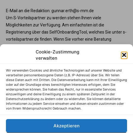
E-Mail an die Redaktion: gunnar.erth@s-mm.de
Um S-Vorteilspartner zu werden stehen Ihnen viele
Möglichkeiten zur Verfügung. Am einfachsten ist die
Registrierung über das SelfOnboardingTool, welches Sie unter s-
vorteilspartner.de finden. Wenn Sie vorher eine Beratung
wünschen, steht Ihnen die Partnerbetreunng unter service@s-
Cookie-Zustimmung
vorteilspartner.de oder Telefon +49 345 570295 3573 gerne zur
verwalten
Verfügung. Und wenn Sie Ihre Programmteilnahme vorab mit
der Sparkasse abstimmen möchte, wenden Sie sich bitte an
Wir verwenden Cookies und ähnliche Technologien auf unserer Website und
Ihren Sparkassenberater.
verarbeiten personenbezogene Daten (z.B. IP-Adresse) über Sie. Wir teilen
diese Daten auch mit Dritten. Die Datenverarbeitung kann mit Ihrer Einwilligung
S-Vorteilspartner
oder auf der Grundlage eines berechtigten Interesses erfolgen, dem Sie
widersprechen können. Sie haben das Recht, nur in essenzielle Services
Impressum
einzuwilligen und deine Einwilligung zu einem späteren Zeitpunkt in der
Datenschutzerklärung zu ändern oder zu widerrufen. Sie können detaillierte
Datenschutzhinweise
Informationen zu jedem Service einsehen und diesen einzeln zustimmen oder
von Ihrem Widerspruchsrecht Gebrauch machen.
AGB
Erklärung zur Barrierefreiheit
Akzeptieren